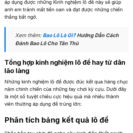
áp dụng được những Kinh nghiệm lô đề này sẽ giúp
anh em tránh mất tiền oan và đạt được những chiến
thắng bất ngờ.
Xem thêm:
Bao Lô Là Gì?
Hướng Dẫn Cách
Đánh Bao Lô Cho Tân Thủ
Tổng hợp kinh nghiệm lô đề hay từ dân
lão làng
Những kinh nghiệm lô đề được đúc kết qua hàng chục
năm chinh chiến của những tay chơi kỳ cựu. Dưới đây
là một số tuyệt chiêu cực hiệu quả mà nhiều thành
viên thường áp dụng để trúng lớn:
Phân tích bảng kết quả lô đề