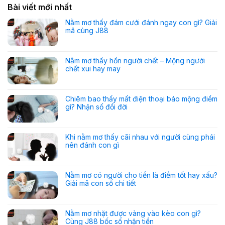
Bài viết mới nhất
Nằm mơ thấy đám cưới đánh ngay con gì? Giải
mã cùng J88
Nằm mơ thấy hồn người chết – Mộng người
chết xui hay may
Chiêm bao thấy mất điện thoại báo mộng điềm
gì? Nhận số đổi đời
Khi nằm mơ thấy cãi nhau với người cùng phái
nên đánh con gì
Nằm mơ có người cho tiền là điềm tốt hay xấu?
Giải mã con số chi tiết
Nằm mơ nhặt được vàng vào kèo con gì?
Cùng J88 bốc số nhận tiền