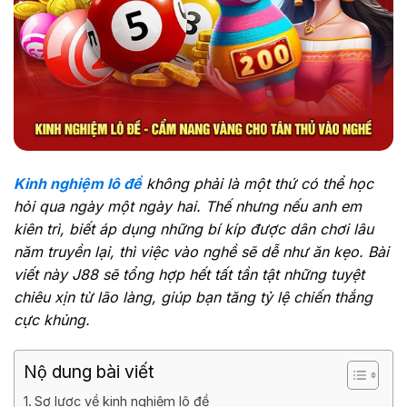
Kinh nghiệm lô đề
không phải là một thứ có thể học
hỏi qua ngày một ngày hai. Thế nhưng nếu anh em
kiên trì, biết áp dụng những bí kíp được dân chơi lâu
năm truyền lại, thì việc vào nghề sẽ dễ như ăn kẹo. Bài
viết này J88 sẽ tổng hợp hết tất tần tật những tuyệt
chiêu xịn từ lão làng, giúp bạn tăng tỷ lệ chiến thắng
cực khủng.
Nộ dung bài viết
Sơ lược về kinh nghiệm lô đề