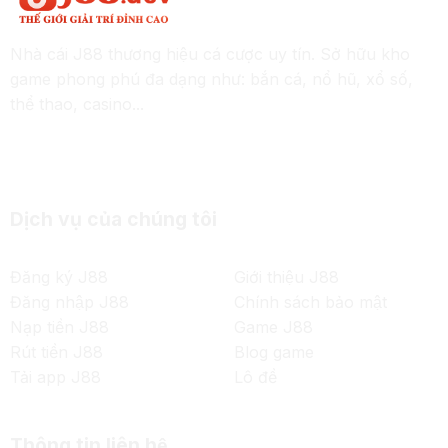
Nhà cái
J88
thương hiệu cá cược uy tín. Sở hữu kho
game phong phú đa dạng như: bắn cá, nổ hũ, xổ số,
thể thao, casino...
Dịch vụ của chúng tôi
Đăng ký J88
Giới thiệu J88
Đăng nhập J88
Chính sách bảo mật
Nạp tiền J88
Game J88
Rút tiền J88
Blog game
Tải app J88
Lô đề
Thông tin liên hệ