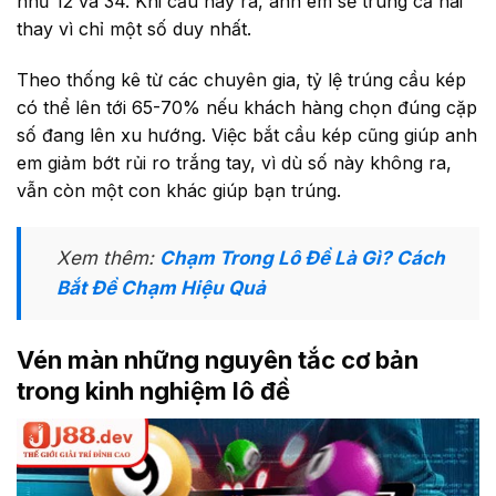
như 12 và 34. Khi cầu này ra, anh em sẽ trúng cả hai
thay vì chỉ một số duy nhất.
Theo thống kê từ các chuyên gia, tỷ lệ trúng cầu kép
có thể lên tới 65-70% nếu khách hàng chọn đúng cặp
số đang lên xu hướng. Việc bắt cầu kép cũng giúp anh
em giảm bớt rủi ro trắng tay, vì dù số này không ra,
vẫn còn một con khác giúp bạn trúng.
Xem thêm:
Chạm Trong Lô Đề Là Gì? Cách
Bắt Đề Chạm Hiệu Quả
Vén màn những nguyên tắc cơ bản
trong kinh nghiệm lô đề