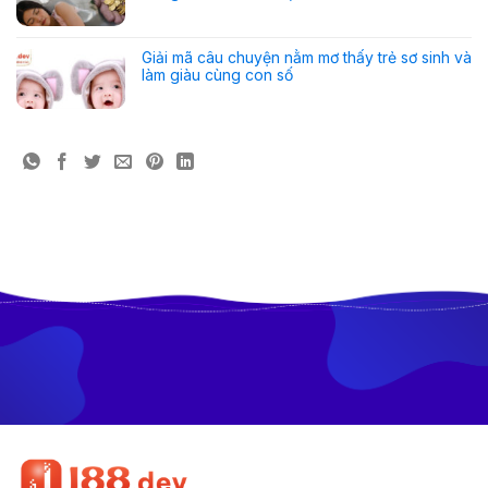
Giải mã câu chuyện nằm mơ thấy trẻ sơ sinh và
làm giàu cùng con số