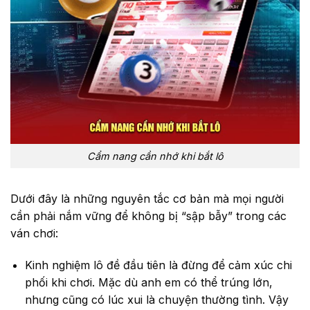
Cẩm nang cần nhớ khi bắt lô
Dưới đây là những nguyên tắc cơ bản mà mọi người
cần phải nắm vững để không bị “sập bẫy” trong các
ván chơi:
Kinh nghiệm lô đề đầu tiên là đừng để cảm xúc chi
phối khi chơi. Mặc dù anh em có thể trúng lớn,
nhưng cũng có lúc xui là chuyện thường tình. Vậy