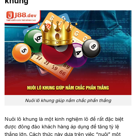
khung
Nuôi lô khung giúp nắm chắc phần thắng
Nuôi lô khung là một kinh nghiệm lô đề rất đặc biệt
được đông đảo khách hàng áp dụng để tăng tỷ lệ
thắng lớn. Cách thức này dựa trên việc “nuôi” một