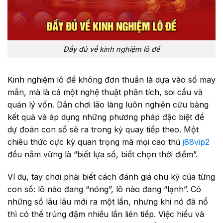
Đầy đủ về kinh nghiệm lô đề
Kinh nghiệm lô đề không đơn thuần là dựa vào số may
mắn, mà là cả một nghệ thuật phân tích, soi cầu và
quản lý vốn. Dân chơi lão làng luôn nghiên cứu bảng
kết quả và áp dụng những phương pháp đặc biệt để
dự đoán con số sẽ ra trong kỳ quay tiếp theo. Một
chiêu thức cực kỳ quan trọng mà mọi cao thủ
j88vip2
đều nắm vững là “biết lựa số, biết chọn thời điểm”.
Ví dụ, tay chơi phải biết cách đánh giá chu kỳ của từng
con số: lô nào đang “nóng”, lô nào đang “lạnh”. Có
những số lâu lâu mới ra một lần, nhưng khi nó đã nổ
thì có thể trúng đậm nhiều lần liên tiếp. Việc hiểu và