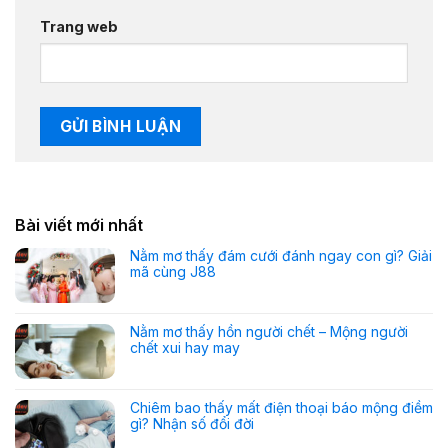
Trang web
Bài viết mới nhất
Nằm mơ thấy đám cưới đánh ngay con gì? Giải
mã cùng J88
Nằm mơ thấy hồn người chết – Mộng người
chết xui hay may
Chiêm bao thấy mất điện thoại báo mộng điềm
gì? Nhận số đổi đời