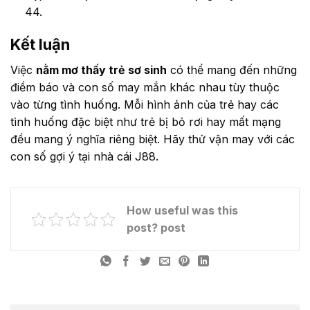
44.
Kết luận
Việc
nằm mơ thấy trẻ sơ sinh
có thể mang đến những
điềm báo và con số may mắn khác nhau tùy thuộc
vào từng tình huống. Mỗi hình ảnh của trẻ hay các
tình huống đặc biệt như trẻ bị bỏ rơi hay mất mạng
đều mang ý nghĩa riêng biệt. Hãy thử vận may với các
con số gợi ý tại nhà cái J88.
How useful was this
post? post