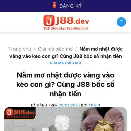
Chuyển
ĐĂNG KÝ
đến
nội
dung
Trang chủ
/
Giải mã giấc mơ
/
Nằm mơ nhặt được
vàng vào kèo con gì? Cùng J88 bốc số nhận tiền
GIẢI MÃ GIẤC MƠ
Nằm mơ nhặt được vàng vào
kèo con gì? Cùng J88 bốc số
nhận tiền
ĐÃ ĐĂNG TRÊN
28/02/2025
BỞI
ADMIN