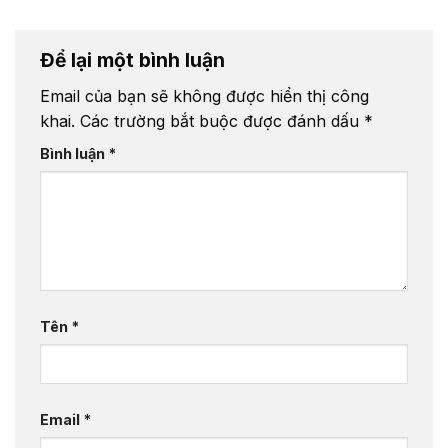
Để lại một bình luận
Email của bạn sẽ không được hiển thị công
khai.
Các trường bắt buộc được đánh dấu
*
Bình luận
*
Tên
*
Email
*