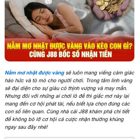
Nằm mơ nhặt được vàng
sẽ luôn mang viếng cảm giác
háo hức và tò mò cho người chơi. Trong tâm linh vàng
sẽ đại diện cho sự giàu có thịnh vượng và may mắn.
Nhưng đôi với những ai chơi lô đề thì giấc mơ này lại
mang đến cơ hội phát tài, nếu biết lựa chọn đúng các
con số liên quan. Cùng nhà cái J88 khám phá chi tiết
để không bỏ lỡ cơ hội cá cược nhận thưởng khủng
ngay sau đây nhé!