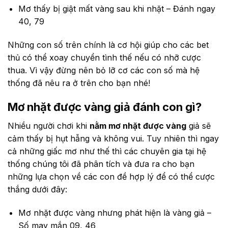
Mơ thấy bị giật mất vàng sau khi nhặt – Đánh ngay
40, 79
Những con số trên chính là cơ hội giúp cho các bet
thủ có thể xoay chuyển tình thế nếu có nhỡ cược
thua. Vì vậy đừng nên bỏ lỡ cơ các con số mà hệ
thống đã nêu ra ở trên cho bạn nhé!
Mơ nhặt được vàng giả đánh con gì?
Nhiều người chơi khi
nằm mơ nhặt được vàng
giả sẽ
cảm thấy bị hụt hẫng và không vui. Tuy nhiên thì ngay
cả những giấc mơ như thế thì các chuyên gia tại hệ
thống chúng tôi đã phân tích và đưa ra cho bạn
những lựa chọn về các con đề hợp lý để có thể cược
thắng dưới đây:
Mơ nhặt được vàng nhưng phát hiện là vàng giả –
Số may mắn 09, 46